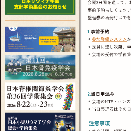
会期3日間を通して、
事前予約もしくはツ
整理券の再発行はで
1.
事前予約
参加登録システム
定員に達し次第、
会場の受付で学術
2.
当日申込み
会場のMTE・ハン
当日整理券はその
注意事項