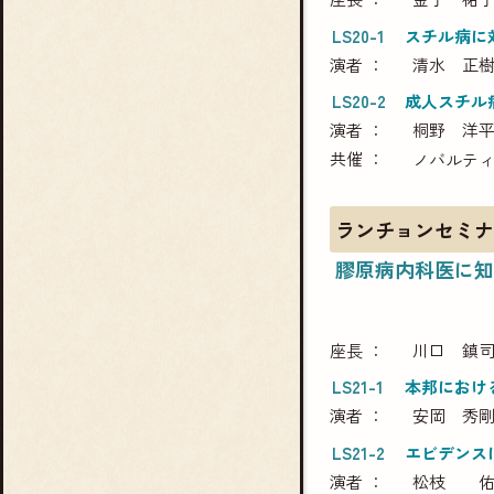
LS20-1
スチル病に
演者
清水 正
LS20-2
成人スチル病
演者
桐野 洋
共催
ノバルティ
ランチョンセミナ
膠原病内科医に知
座長
川口 鎮
LS21-1
本邦における
演者
安岡 秀
LS21-2
エビデンスに
演者
松枝 