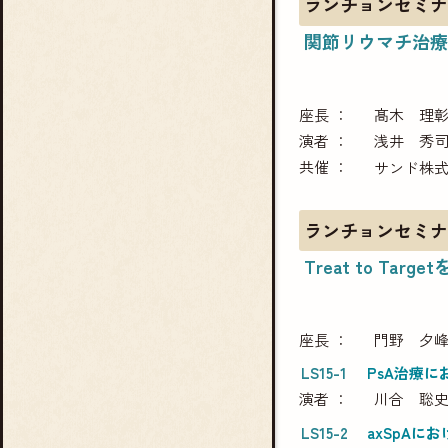
ランチョンセミナ
関節リウマチ治療
座長
髙木 理
演者
浅井 秀
共催
サンド株
ランチョンセミナ
Treat to Ta
座長
門野 夕
LS15-1
PsA治療
演者
川合 聡
LS15-2
axSpAに