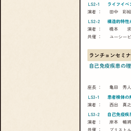
LS2-1
ライフイベ
演者
田中 彩
LS2-2
構造的特性
演者
橋本 
共催
ユーシー
ランチョンセミナ
自己免疫疾患の理
座長
亀田 秀
LS3-1
患者検体の
演者
西出 真
LS3-2
自己免疫疾
演者
岸本 暢
共催
ブリストル