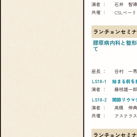
演者
石井 智
共催
CSLベー
ランチョンセミナ
膠原病内科と整形
て
座長
谷村 一
LS18-1
始まる前を
演者
藤枝雄一
LS18-2
関節リウマ
演者
高橋 伸
共催
アステラ
ランチョンセミナ