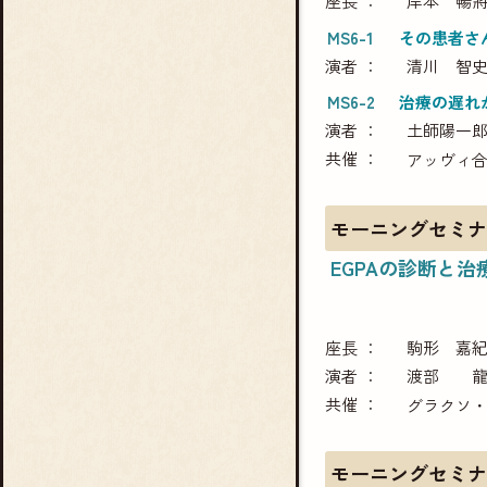
座長
岸本 暢
MS6-1
その患者さん
演者
清川 智
MS6-2
治療の遅れ
演者
土師陽一
共催
アッヴィ
モーニングセミナ
EGPAの診断と
座長
駒形 嘉
演者
渡部 
共催
グラクソ
モーニングセミナ