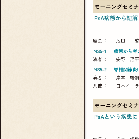
モーニングセミナ
PsA病態から紐
座長
池田 
MS5-1
病態から考え
演者
安野 翔
MS5-2
脊椎関節炎Up
演者
岸本 暢
共催
日本イー
モーニングセミナ
PsAという疾患