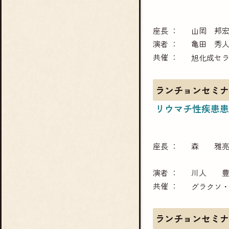
座長
山岡 邦
演者
亀田 秀
共催
旭化成セ
ランチョンセミナ
リウマチ性疾患患
座長
森 雅
演者
川人 
共催
グラクソ
ランチョンセミナ