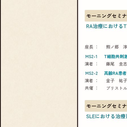
モーニングセミナ
RA治療における
座長
熊ノ郷 
MS2-1
T細胞共刺
演者
藤尾 圭
MS2-2
高齢RA患
演者
金子 祐
共催
ブリストル
モーニングセミナ
SLEにおける治