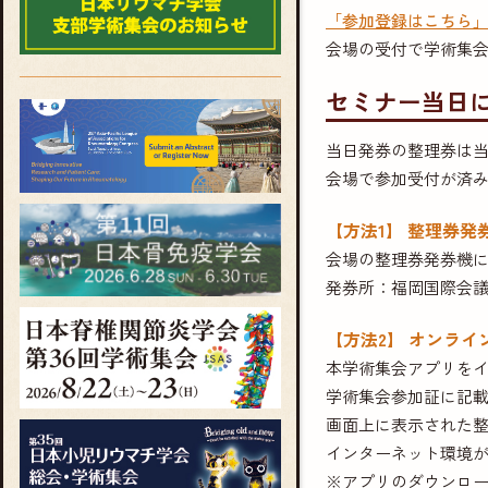
「参加登録はこちら
会場の受付で学術集
セミナー当日
当日発券の整理券は
会場で参加受付が済
【方法1】 整理券
会場の整理券発券機に
発券所：福岡国際会議
【方法2】 オンラ
本学術集会アプリをイ
学術集会参加証に記載
画面上に表示された整
インターネット環境
※アプリのダウンロ