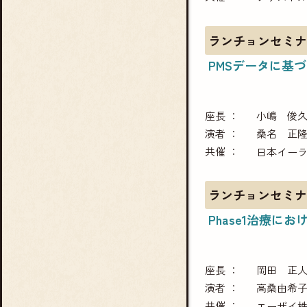
ランチョンセミナ
PMSデータに基
座長
小嶋 俊
演者
桑名 正
共催
日本イー
ランチョンセミナ
Phase1治療に
座長
岡田 正
演者
高桑由希
共催
エーザイ株