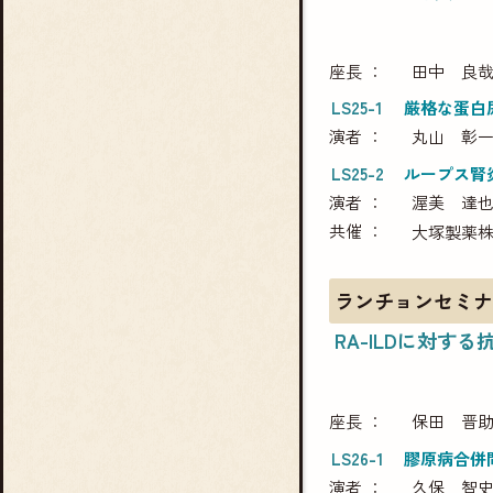
座長
田中 良
LS25-1
厳格な蛋白
演者
丸山 彰
LS25-2
ループス腎炎
演者
渥美 達
共催
大塚製薬
ランチョンセミナ
RA-ILDに対する抗
座長
保田 晋
LS26-1
膠原病合併
演者
久保 智