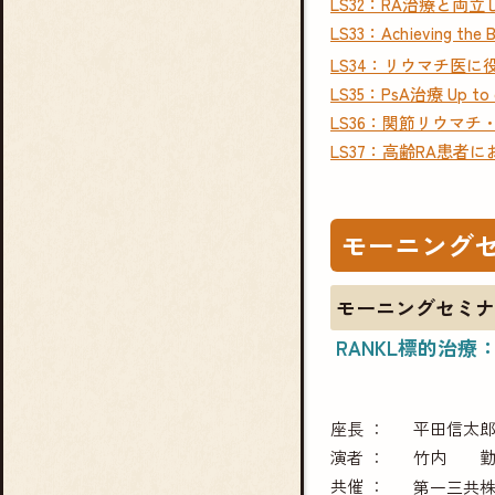
LS32：RA治療と
LS33：Achieving the Be
LS34：リウマチ医
LS35：PsA治療 Up to
LS36：関節リウマ
LS37：高齢RA患
モーニング
モーニングセミナ
RANKL標的治療
座長
平田信太
演者
竹内 
共催
第一三共