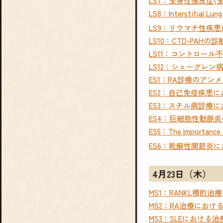
LS7：全身性強皮症(
LS8：Interstitial Lung
LS9：リウマチ性疾
LS10：CTD-PAH
LS11：コントロー
LS12：シェーグレ
ES1：RA診療のア
ES2：自己免疫疾患
ES3：スチル病診療
ES4：巨細胞性動脈
ES5：The Importance o
ES6：乾癬性関節炎に
4月23日（木）
MS1：RANKL標的治
MS2：RA治療にお
MS3：SLEにおける