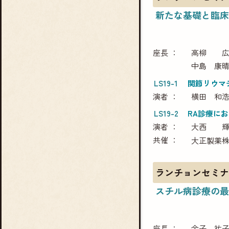
新たな基礎と臨床
座長
高柳 
中島 康
LS19-1
関節リウマ
演者
横田 和
LS19-2
RA診療に
演者
大西 
共催
大正製薬
ランチョンセミナ
スチル病診療の最
座長
金子 祐