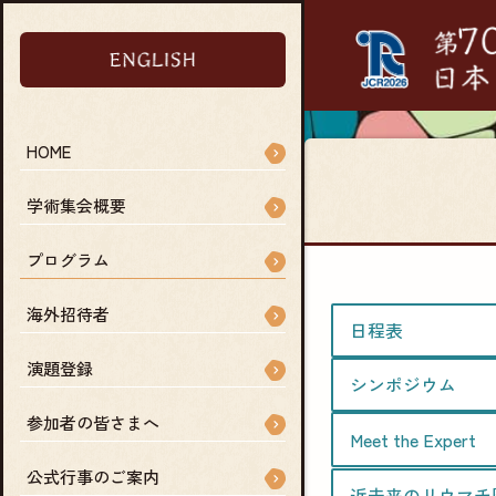
HOME
学術集会概要
プログラム
海外招待者
日程表
演題登録
シンポジウム
参加者の皆さまへ
Meet the Expert
公式行事のご案内
近未来のリウマチ