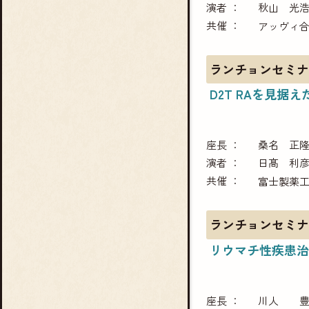
演者
秋山 光
共催
アッヴィ
ランチョンセミナ
D2T RAを見据
座長
桑名 正
演者
日髙 利
共催
富士製薬
ランチョンセミナ
リウマチ性疾患治
座長
川人 