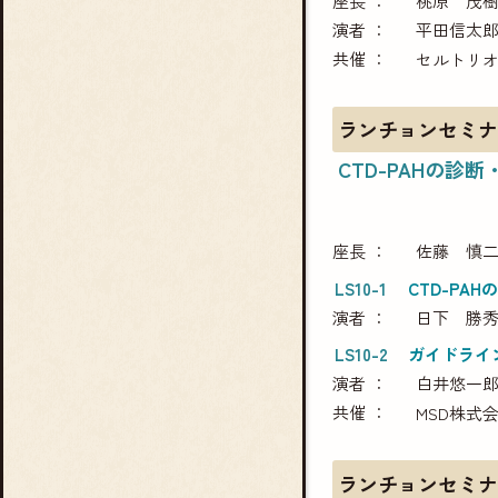
座長
桃原 茂
演者
平田信太
共催
セルトリ
ランチョンセミナ
CTD-PAHの診
座長
佐藤 慎
LS10-1
CTD-P
演者
日下 勝
LS10-2
ガイドライ
演者
白井悠一
共催
MSD株式
ランチョンセミナー