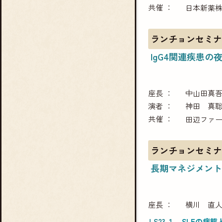
共催
日本新薬株
ランチョンセミナ
IgG4関連疾患
座長
中山田真
演者
神田 真
共催
田辺ファ
ランチョンセミナ
長期マネジメント
座長
横川 直
LS23-1
SLEの病