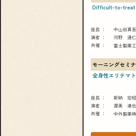
Difficult-to-tr
座長
中山田真
演者
河野 通
共催
富士製薬
モーニングセミナ
全身性エリテマト
座長
新納 宏
演者
渥美 達
共催
中外製薬