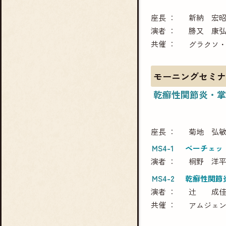
座長
新納 宏
演者
勝又 康
共催
グラクソ
モーニングセミナ
乾癬性関節炎・掌
座長
菊地 弘
MS4-1
ベーチェッ
演者
桐野 洋
MS4-2
乾癬性関節
演者
辻 成
共催
アムジェ