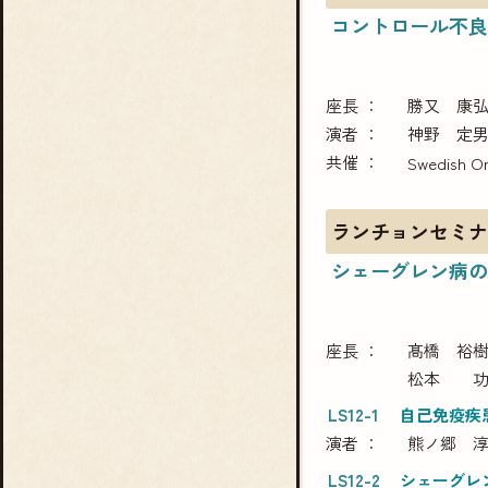
コントロール不良
座長
勝又 康
演者
神野 定
共催
Swedish Or
ランチョンセミナ
シェーグレン病の
座長
髙橋 裕
松本 
LS12-1
自己免疫疾
演者
熊ノ郷 
LS12-2
シェーグレ