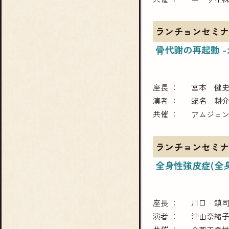
ランチョンセミナ
骨代謝の再起動 
座長
宮本 健
演者
蛯名 耕
共催
アムジェン
ランチョンセミナ
全身性強皮症(全
座長
川口 鎮
演者
沖山奈緒