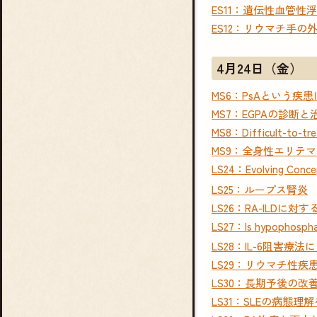
ES11：遺伝性血管性
ES12：リウマチ手の
4月24日（金）
MS6：PsAという疾
MS7：EGPAの診
MS8：Difficult-to-t
MS9：全身性エリテ
LS24：Evolving Concep
LS25：ループス腎炎
LS26：RA-ILDに対す
LS27：Is hypophosphata
LS28：IL-6阻害
LS29：リウマチ性
LS30：長期予後の改
LS31：SLEの病