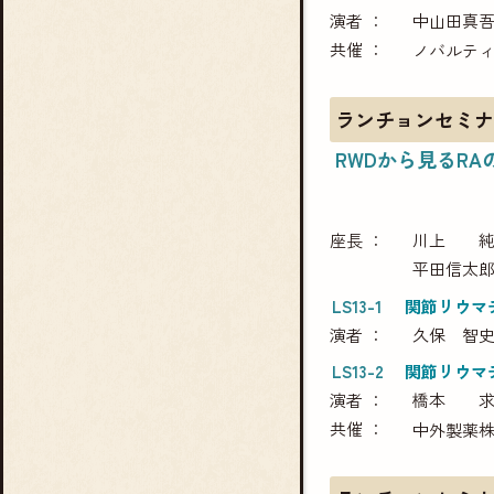
演者
中山田真
共催
ノバルティ
ランチョンセミナ
RWDから見るRA
座長
川上 
平田信太
LS13-1
関節リウマチ
演者
久保 智
LS13-2
関節リウマチ
演者
橋本 
共催
中外製薬