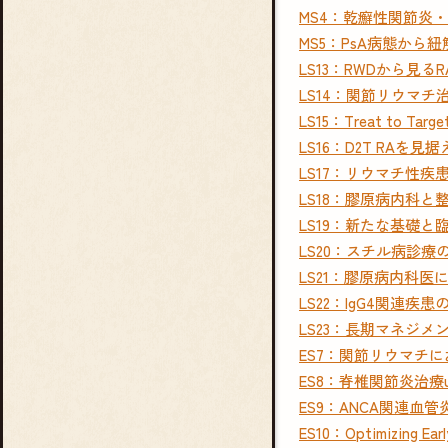
MS4：乾癬性関節炎
MS5：PsA病態から
LS13：RWDから見
LS14：関節リウマ
LS15：Treat to 
LS16：D2T RAを
LS17：リウマチ性
LS18：膠原病内科
LS19：新たな基礎と
LS20：スチル病診療
LS21：膠原病内科
LS22：IgG4関連
LS23：長期マネジメ
ES7：関節リウマチ
ES8：脊椎関節炎治療u
ES9：ANCA関連血管
ES10：Optimizing Early