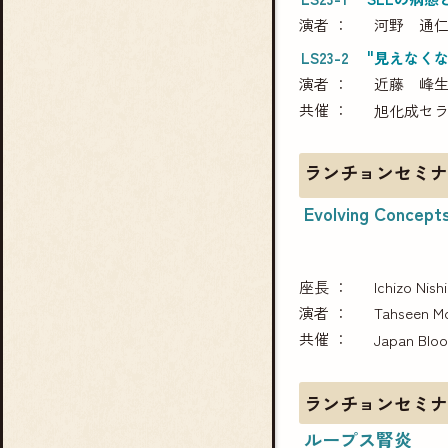
演者
河野 通
LS23-2
"見えなく
演者
近藤 峰
共催
旭化成セ
ランチョンセミナ
Evolving Concept
座長
Ichizo Nish
演者
Tahseen M
共催
Japan Bloo
ランチョンセミナ
ループス腎炎