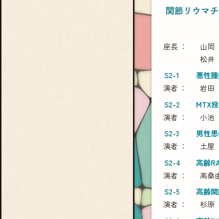
関節リウマチ
座長
山岡
松井
S2-1
悪性腫
演者
岩田
S2-2
MTX
演者
小池
S2-3
男性患
演者
土屋
S2-4
高齢R
演者
高桑
S2-5
高齢関
演者
杉原