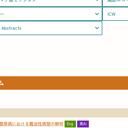
ー
ICW
g Abstracts
ム
）
：膠原病における難治性病態の解明
Eng
英AI