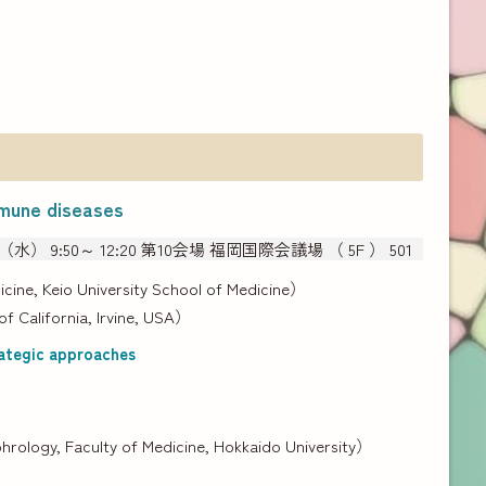
mmune diseases
（水） 9:50～ 12:20 第10会場 福岡国際会議場 （ 5F ） 501
cine, Keio University School of Medicine）
f California, Irvine, USA）
rategic approaches
ology, Faculty of Medicine, Hokkaido University）