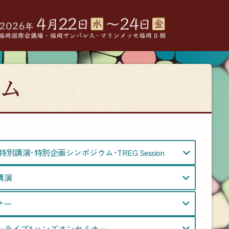
ム
別講演･特別企画シンポジウム･TREG Session
講演
ナー
ーライブ&ハンズオンセミナー