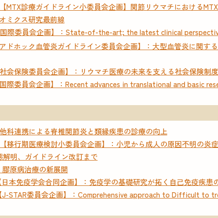
【MTX診療ガイドライン小委員会企画】関節リウマチにおけるMT
：オミクス研究最前線
画】：State-of-the-art; the latest clinical perspectives i
アドホック血管炎ガイドライン委員会企画】：大型血管炎に関する病
【社会保険委員会企画】：リウマチ医療の未来を支える社会保険制
企画】：Recent advances in translational and basic researc
）
：他科連携による脊椎関節炎と類縁疾患の診療の向上
 【移行期医療検討小委員会企画】：小児から成人の原因不明の炎
態解明、ガイドライン改訂まで
：膠原病治療の新展開
1【日本免疫学会合同企画】：免疫学の基礎研究が拓く自己免疫疾患
AR委員会企画】：Comprehensive approach to Difficult to treat