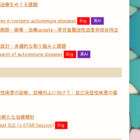
X治療をめぐる課題
n systemic autoimmune diseases
Eng
英AI
態・画像・治療update―厚労省難治性血管炎班合同企
度設計：多層的な取り組みと課題
h of autoimmune diseases
Eng
英AI
症性疾患の診断、診療向上に向けて：自己炎症性疾患の基
の新たな治療標的
 SLE (J-STAR Session)
Eng