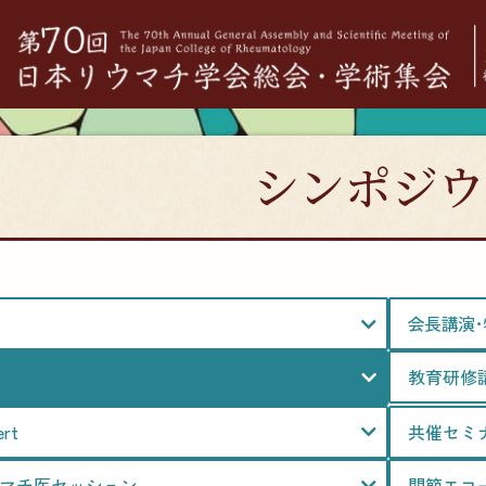
シンポジウ
会長講演･特
教育研修
ert
共催セミ
マチ医セッション
関節エコ