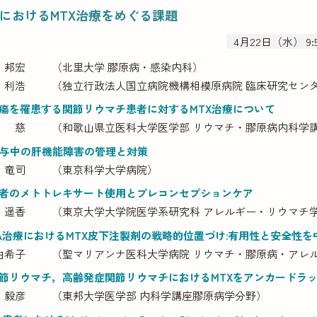
におけるMTX治療をめぐる課題
4月22日（水） 9:
 邦宏
（北里大学 膠原病・感染内科）
 利浩
（独立行政法人国立病院機構相模原病院 臨床研究セン
瘍を罹患する関節リウマチ患者に対するMTX治療について
 慈
（和歌山県立医科大学医学部 リウマチ・膠原病内科学
投与中の肝機能障害の管理と対策
 竜司
（東京科学大学病院）
者のメトトレキサート使用とプレコンセプションケア
 遥香
（東京大学大学院医学系研究科 アレルギー・リウマチ
A治療におけるMTX皮下注製剤の戦略的位置づけ:有用性と安全性を
由希子
（聖マリアンナ医科大学病院 リウマチ・膠原病・アレ
節リウマチ，高齢発症関節リウマチにおけるMTXをアンカードラ
 毅彦
（東邦大学医学部 内科学講座膠原病学分野）