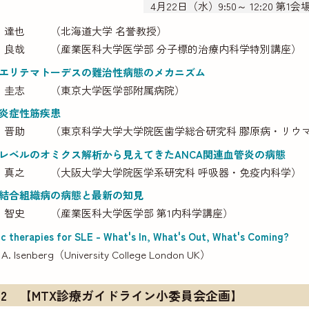
4月22日（水）9:50～ 12:20 
 達也
（北海道大学 名誉教授）
 良哉
（産業医科大学医学部 分子標的治療内科学特別講座）
エリテマトーデスの難治性病態のメカニズム
 圭志
（東京大学医学部附属病院）
炎症性筋疾患
 晋助
（東京科学大学大学院医歯学総合研究科 膠原病・リウ
レベルのオミクス解析から見えてきたANCA関連血管炎の病態
 真之
（大阪大学大学院医学系研究科 呼吸器・免疫内科学）
結合組織病の病態と最新の知見
 智史
（産業医科大学医学部 第1内科学講座）
ic therapies for SLE - What's In, What's Out, What's Coming?
 A. Isenberg
（University College London UK）
2 【MTX診療ガイドライン小委員会企画】