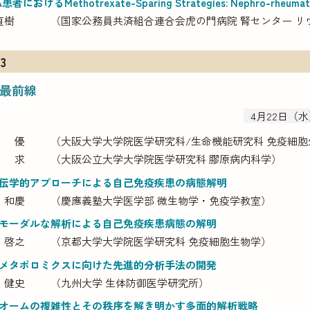
者におけるMethotrexate-Sparing Strategies: Nephro-rheum
直樹
（国家公務員共済組合連合会虎の門病院 腎センター リ
3
最前線
4月22日（水）
 優
（大阪大学大学院医学研究科/生命機能研究科 免疫細
 求
（大阪公立大学大学院医学研究科 膠原病内科学）
伝学的アプローチによる自己免疫疾患の病態解明
 和慶
（慶應義塾大学医学部 微生物学・免疫学教室）
モーダルな解析による自己免疫疾患病態の解明
 啓之
（京都大学大学院医学研究科 免疫細胞生物学）
メタボロミクスに向けた先進的分析手法の開発
 健史
（九州大学 生体防御医学研究所）
オームの複雑性とその秩序を解き明かす多面的解析戦略