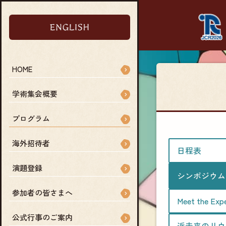
HOME
学術集会概要
プログラム
海外招待者
日程表
演題登録
シンポジウム
参加者の皆さまへ
Meet the Exp
公式行事のご案内
近未来のリウ