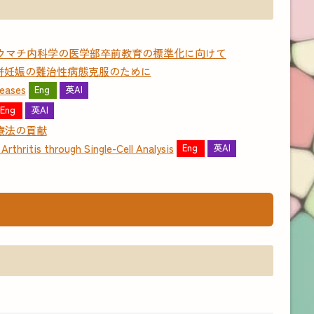
ウマチ内科学の医学部卒前教育の標準化に向けて
併妊娠の難治性病態克服のために
eases
Eng
英AI
Eng
英AI
療法の貢献
is through Single-Cell Analysis
Eng
英AI