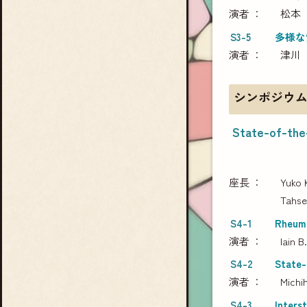
演者
松本
S3-5
多様な
演者
津川
シンポジウム
State-of-the-
座長
Yuko 
Tahse
S4-1
Rheuma
演者
Iain B
S4-2
State-
演者
Michi
S4-3
Interst