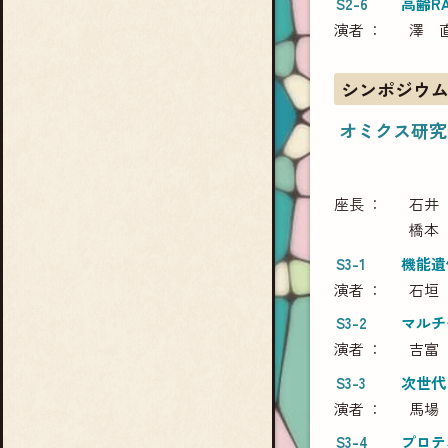
S2-6
高齢RA患
演者
澤 
シンポジウム
オミクス研究
座長
石井
橋本
S3-1
機能遺
演者
石垣
S3-2
マルチ
演者
吉富
S3-3
次世代
演者
馬場
S3-4
プロテ