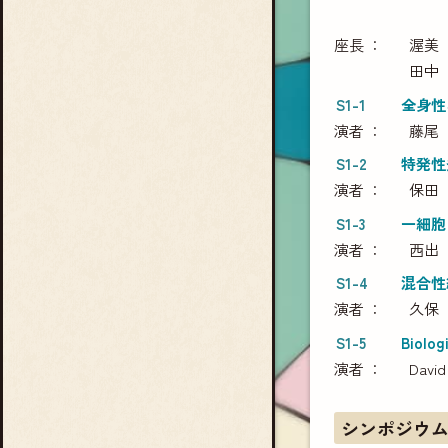
座長
渥美
田中
S1-1
全身性
演者
藤尾
S1-2
特発性
演者
保田
S1-3
一細胞
演者
西出
S1-4
混合性
演者
久保
S1-5
Biolog
演者
David
シンポジウム