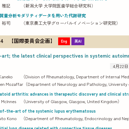
 雅記
（新潟大学 大学院医歯学総合研究科）
質量分析モダリティデータを用いた代謝研究
 裕司
（東京農工大学グローバルイノベーション研究院）
4 【国際委員会企画】
Eng
英AI
art; the latest clinical perspectives in systemic autoi
4月22日
Kaneko
（Division of Rheumatology, Department of Internal Medi
en Mozaffar
（Department of Neurology and Pathology, University o
toid arthritis: advances in therapeutic discovery and clinical st
. McInnes
（University of Glasgow, Glasgow, United Kingdom）
of-the-art of the systemic lupus erythematosus
hito Kono
（Department of Rheumatology, Endocrinology and Nephr
itial lung disease related with connective tissue diseases