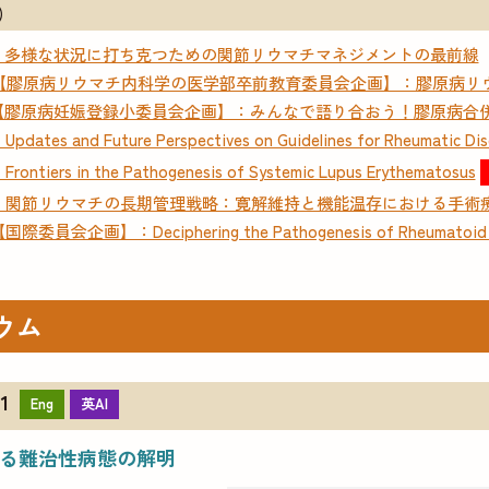
）
3：多様な状況に打ち克つための関節リウマチマネジメントの最前線
4【膠原病リウマチ内科学の医学部卒前教育委員会企画】：膠原病リ
5【膠原病妊娠登録小委員会企画】：みんなで語り合おう！膠原病合
es and Future Perspectives on Guidelines for Rheumatic Dis
iers in the Pathogenesis of Systemic Lupus Erythematosus
8：関節リウマチの長期管理戦略：寛解維持と機能温存における手術
会企画】：Deciphering the Pathogenesis of Rheumatoid Arthrit
ウム
1
Eng
英AI
る難治性病態の解明